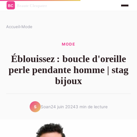
Accueil
›
Mode
MODE
Éblouissez : boucle d'oreille
perle pendante homme | stag
bijoux
Soan
24 juin 2024
3 min de lecture
S